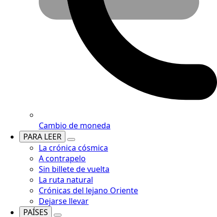
Cambio de moneda
PARA LEER
La crónica cósmica
A contrapelo
Sin billete de vuelta
La ruta natural
Crónicas del lejano Oriente
Dejarse llevar
PAÍSES