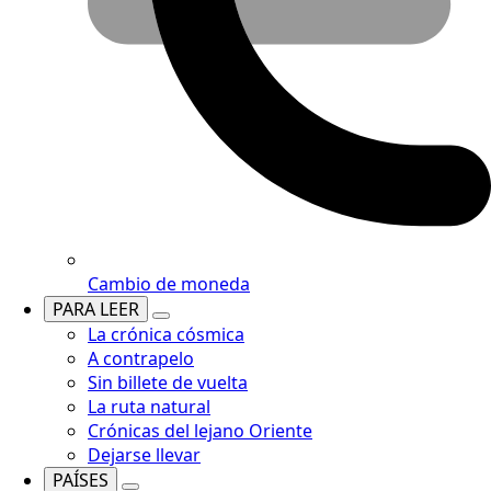
Cambio de moneda
PARA LEER
La crónica cósmica
A contrapelo
Sin billete de vuelta
La ruta natural
Crónicas del lejano Oriente
Dejarse llevar
PAÍSES