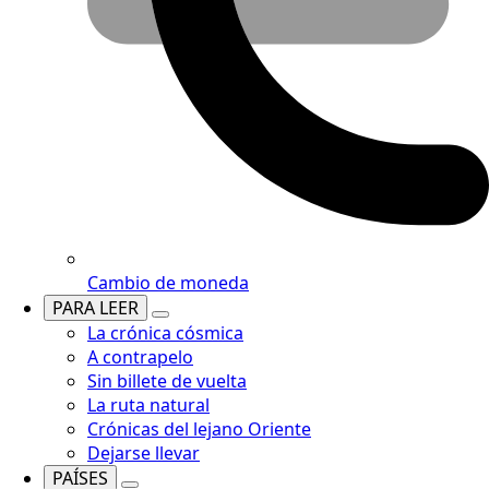
Cambio de moneda
PARA LEER
La crónica cósmica
A contrapelo
Sin billete de vuelta
La ruta natural
Crónicas del lejano Oriente
Dejarse llevar
PAÍSES