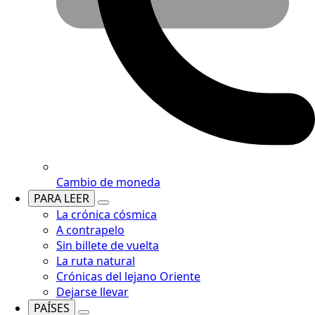
Cambio de moneda
PARA LEER
La crónica cósmica
A contrapelo
Sin billete de vuelta
La ruta natural
Crónicas del lejano Oriente
Dejarse llevar
PAÍSES