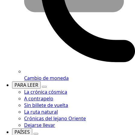
Cambio de moneda
PARA LEER
La crónica cósmica
A contrapelo
Sin billete de vuelta
La ruta natural
Crónicas del lejano Oriente
Dejarse llevar
PAÍSES