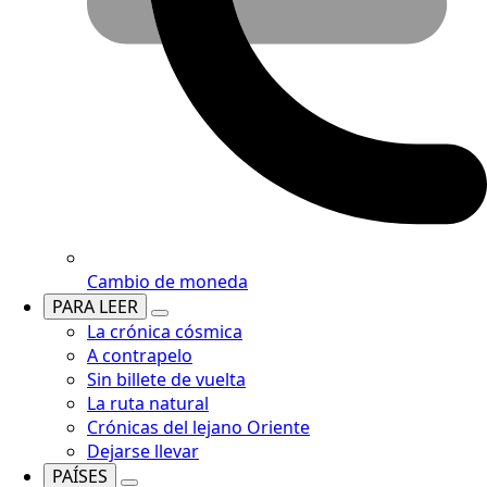
Cambio de moneda
PARA LEER
La crónica cósmica
A contrapelo
Sin billete de vuelta
La ruta natural
Crónicas del lejano Oriente
Dejarse llevar
PAÍSES