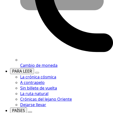
Cambio de moneda
PARA LEER
La crónica cósmica
A contrapelo
Sin billete de vuelta
La ruta natural
Crónicas del lejano Oriente
Dejarse llevar
PAÍSES