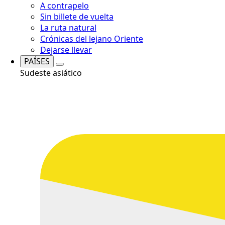
A contrapelo
Sin billete de vuelta
La ruta natural
Crónicas del lejano Oriente
Dejarse llevar
PAÍSES
Sudeste asiático