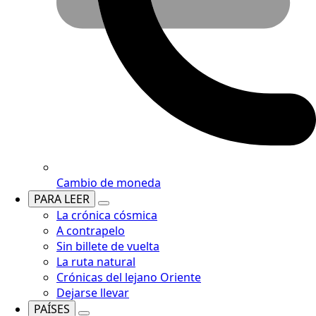
Cambio de moneda
PARA LEER
La crónica cósmica
A contrapelo
Sin billete de vuelta
La ruta natural
Crónicas del lejano Oriente
Dejarse llevar
PAÍSES