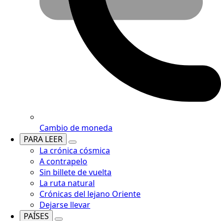
Cambio de moneda
PARA LEER
La crónica cósmica
A contrapelo
Sin billete de vuelta
La ruta natural
Crónicas del lejano Oriente
Dejarse llevar
PAÍSES