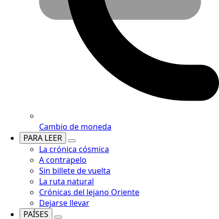
Cambio de moneda
PARA LEER
La crónica cósmica
A contrapelo
Sin billete de vuelta
La ruta natural
Crónicas del lejano Oriente
Dejarse llevar
PAÍSES