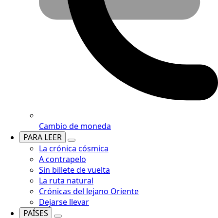
Cambio de moneda
PARA LEER
La crónica cósmica
A contrapelo
Sin billete de vuelta
La ruta natural
Crónicas del lejano Oriente
Dejarse llevar
PAÍSES