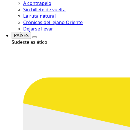
A contrapelo
Sin billete de vuelta
La ruta natural
Crónicas del lejano Oriente
Dejarse llevar
PAÍSES
Sudeste asiático