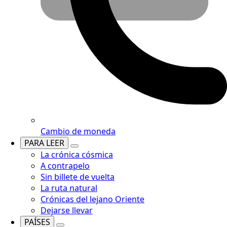
Cambio de moneda
PARA LEER
La crónica cósmica
A contrapelo
Sin billete de vuelta
La ruta natural
Crónicas del lejano Oriente
Dejarse llevar
PAÍSES