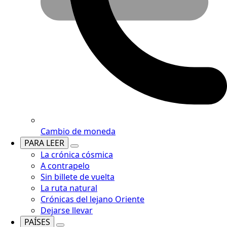
Cambio de moneda
PARA LEER
La crónica cósmica
A contrapelo
Sin billete de vuelta
La ruta natural
Crónicas del lejano Oriente
Dejarse llevar
PAÍSES