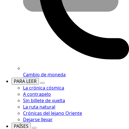
Cambio de moneda
PARA LEER
La crónica cósmica
A contrapelo
Sin billete de vuelta
La ruta natural
Crónicas del lejano Oriente
Dejarse llevar
PAÍSES