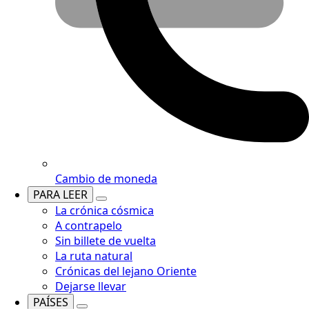
Cambio de moneda
PARA LEER
La crónica cósmica
A contrapelo
Sin billete de vuelta
La ruta natural
Crónicas del lejano Oriente
Dejarse llevar
PAÍSES