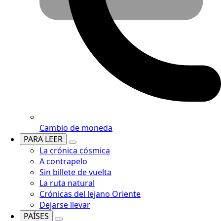
Cambio de moneda
PARA LEER
La crónica cósmica
A contrapelo
Sin billete de vuelta
La ruta natural
Crónicas del lejano Oriente
Dejarse llevar
PAÍSES