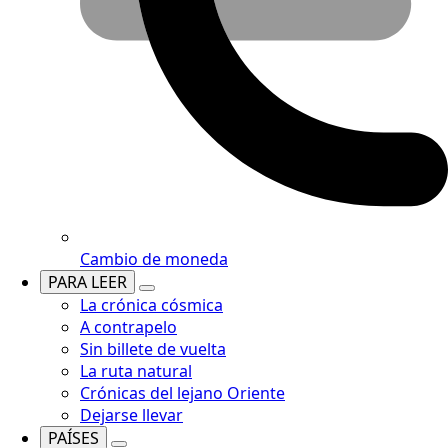
Cambio de moneda
PARA LEER
La crónica cósmica
A contrapelo
Sin billete de vuelta
La ruta natural
Crónicas del lejano Oriente
Dejarse llevar
PAÍSES