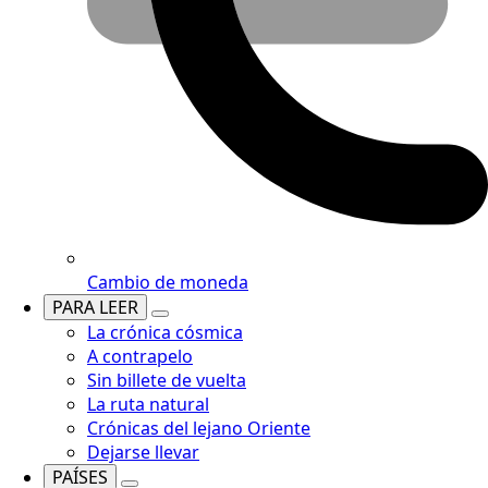
Cambio de moneda
PARA LEER
La crónica cósmica
A contrapelo
Sin billete de vuelta
La ruta natural
Crónicas del lejano Oriente
Dejarse llevar
PAÍSES