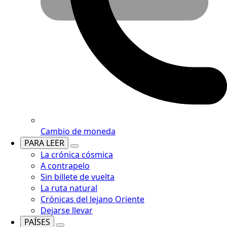
Cambio de moneda
PARA LEER
La crónica cósmica
A contrapelo
Sin billete de vuelta
La ruta natural
Crónicas del lejano Oriente
Dejarse llevar
PAÍSES