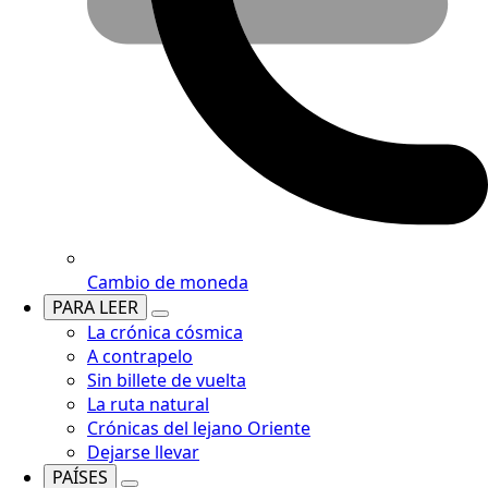
Cambio de moneda
PARA LEER
La crónica cósmica
A contrapelo
Sin billete de vuelta
La ruta natural
Crónicas del lejano Oriente
Dejarse llevar
PAÍSES