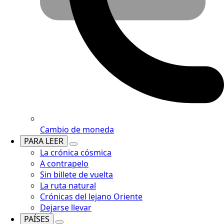
Cambio de moneda
PARA LEER
La crónica cósmica
A contrapelo
Sin billete de vuelta
La ruta natural
Crónicas del lejano Oriente
Dejarse llevar
PAÍSES