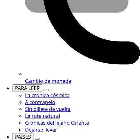
Cambio de moneda
PARA LEER
La crónica cósmica
A contrapelo
Sin billete de vuelta
La ruta natural
Crónicas del lejano Oriente
Dejarse llevar
PAÍSES