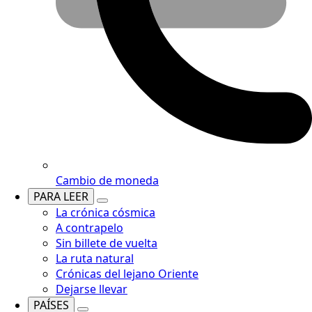
Cambio de moneda
PARA LEER
La crónica cósmica
A contrapelo
Sin billete de vuelta
La ruta natural
Crónicas del lejano Oriente
Dejarse llevar
PAÍSES