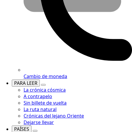
Cambio de moneda
PARA LEER
La crónica cósmica
A contrapelo
Sin billete de vuelta
La ruta natural
Crónicas del lejano Oriente
Dejarse llevar
PAÍSES