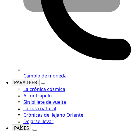
Cambio de moneda
PARA LEER
La crónica cósmica
A contrapelo
Sin billete de vuelta
La ruta natural
Crónicas del lejano Oriente
Dejarse llevar
PAÍSES