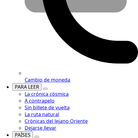
Cambio de moneda
PARA LEER
La crónica cósmica
A contrapelo
Sin billete de vuelta
La ruta natural
Crónicas del lejano Oriente
Dejarse llevar
PAÍSES