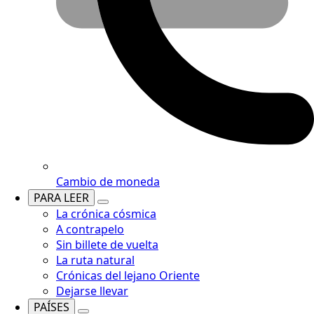
Cambio de moneda
PARA LEER
La crónica cósmica
A contrapelo
Sin billete de vuelta
La ruta natural
Crónicas del lejano Oriente
Dejarse llevar
PAÍSES