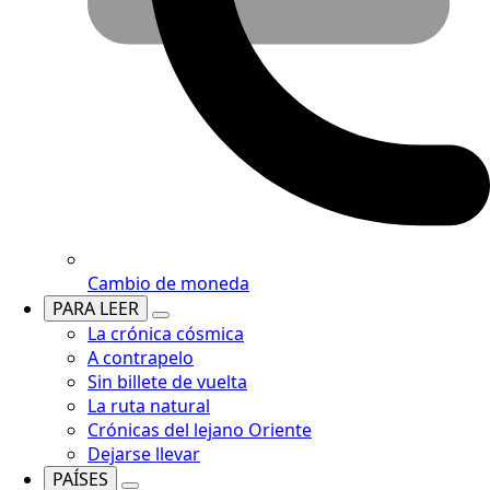
Cambio de moneda
PARA LEER
La crónica cósmica
A contrapelo
Sin billete de vuelta
La ruta natural
Crónicas del lejano Oriente
Dejarse llevar
PAÍSES