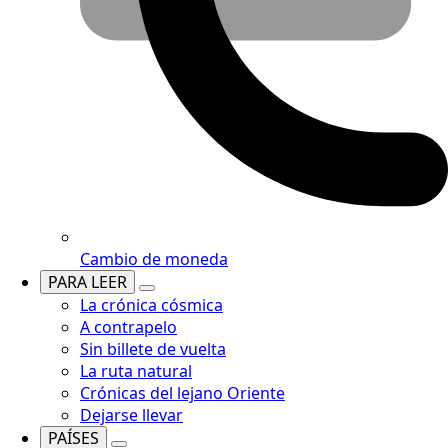
Cambio de moneda
PARA LEER
La crónica cósmica
A contrapelo
Sin billete de vuelta
La ruta natural
Crónicas del lejano Oriente
Dejarse llevar
PAÍSES