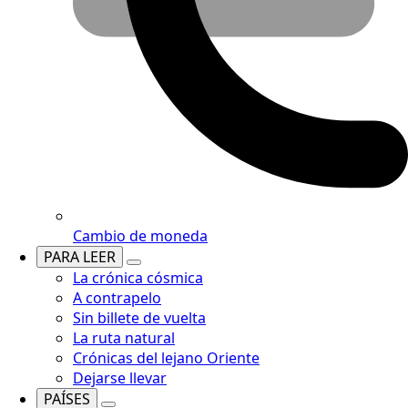
Cambio de moneda
PARA LEER
La crónica cósmica
A contrapelo
Sin billete de vuelta
La ruta natural
Crónicas del lejano Oriente
Dejarse llevar
PAÍSES