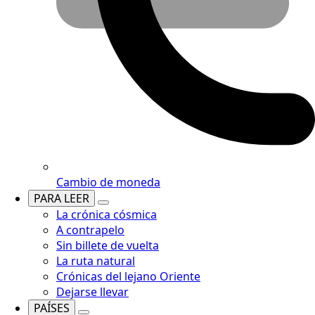
Cambio de moneda
PARA LEER
La crónica cósmica
A contrapelo
Sin billete de vuelta
La ruta natural
Crónicas del lejano Oriente
Dejarse llevar
PAÍSES